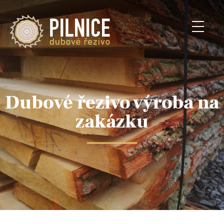
Dubové řezivo výroba na
zakázku